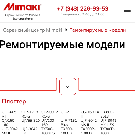
+7 (343) 226-93-53
Ежедневно с 9:00 до 21:00
Сервисный центр Mimaki
в
Екатеринбурге
Сервисный центр Mimaki
Ремонтируемые модели
Ремонтируемые модели
Плоттер
CFL-605
CF2-1218
CF2-0912
CF-2
CG-160 FX
JFX600-
RT
RC-S
RC-S
II
2513
СJV150-
UJV55-320
UJV100-
UJF-7151
UJF-6042
UJF-3042
160
160
Plus
MK II
MK II EX
UJF-3042
UJF-3042
TX500-
TX500-
TX300P-
TX300P-
MK II
FX
1800DS
1800B
1800B
1800