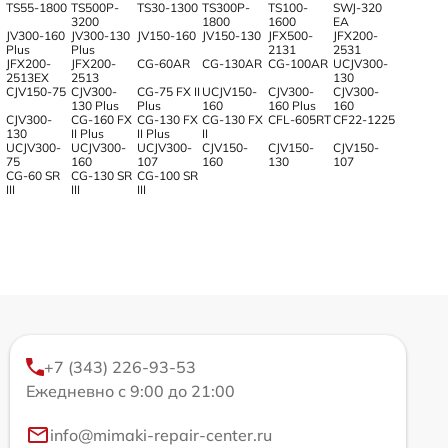
TS55-1800
TS500P-
TS30-1300
TS300P-
TS100-
SWJ-320
3200
1800
1600
EA
JV300-160
JV300-130
JV150-160
JV150-130
JFX500-
JFX200-
Plus
Plus
2131
2531
JFX200-
JFX200-
CG-60AR
CG-130AR
CG-100AR
UCJV300-
2513EX
2513
130
CJV150-75
CJV300-
CG-75 FX II
UCJV150-
CJV300-
CJV300-
130 Plus
Plus
160
160 Plus
160
CJV300-
CG-160 FX
CG-130 FX
CG-130 FX
CFL-605RT
CF22-1225
130
II Plus
II Plus
II
UCJV300-
UCJV300-
UCJV300-
CJV150-
CJV150-
CJV150-
75
160
107
160
130
107
CG-60 SR
CG-130 SR
CG-100 SR
III
III
III
+7 (343) 226-93-53
Ежедневно с 9:00 до 21:00
info@mimaki-repair-center.ru