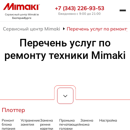
+7 (343) 226-93-53
Ежедневно с 9:00 до 21:00
Сервисный центр Mimaki
в
Екатеринбурге
Сервисный центр Mimaki
Перечень услуг по ремонту
Перечень услуг по
ремонту техники Mimaki
Плоттер
Ремонт
Устранение
Замена
Промыка
Замена
Настройка
блока
замятия
ремня
печатающей
ножа
питания
каретки
головки