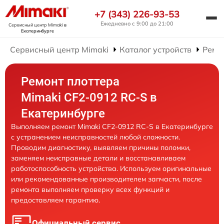
+7 (343) 226-93-53
Ежедневно с 9:00 до 21:00
Сервисный центр Mimaki
в
Екатеринбурге
Сервисный центр Mimaki
Каталог устройств
Ремо
Ремонт плоттера
Mimaki CF2-0912 RC-S в
Екатеринбурге
Выполняем ремонт Mimaki CF2-0912 RC-S в Екатеринбурге
с устранением неисправностей любой сложности.
Проводим диагностику, выявляем причины поломки,
заменяем неисправные детали и восстанавливаем
работоспособность устройства. Используем оригинальные
или рекомендованные производителем запчасти, после
ремонта выполняем проверку всех функций и
предоставляем гарантию.
Официальный сервис