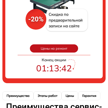
Скидка по
-20%
предварительной
записи на сайте
Цены на ремонт
Конец акции
01:13:41
Преимущества
Этапы работ
Цены
Гарантия
М
Преимущества сервис-