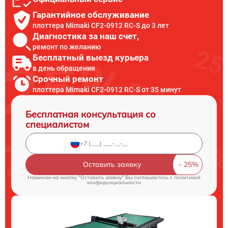
Гарантийное обслуживание
плоттера Mimaki CF2-0912 RC-S до 3 лет
Диагностика за наш счет,
ремонт по желанию
Бесплатный выезд курьера
в день обращения
Срочный ремонт
плоттера Mimaki CF2-0912 RC-S от 35 минут
Бесплатная консультация со
специалистом
Оставить заявку
Нажимая на кнопку "Оставить заявку" Вы соглашаетесь c
политикой
конфиденциальности