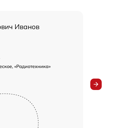
ович Иванов
в
еское, «Радиотехника»