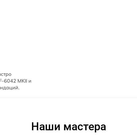
ыстро
-6042 MKII и
ендаций.
Наши мастера