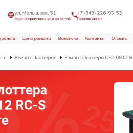
ул. Малышева, 51
+7 (343) 226-93-53
Адрес сервисного центра Mimaki
Горячая линия
тройств
Цена ремонта
Вакансии
Контакты
Отзывы
ств
Ремонт Плоттеров
Ремонт Плоттера CF2-0912 R
лоттера
12 RC-S
ге