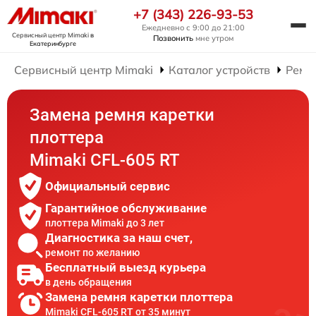
+7 (343) 226-93-53
Ежедневно с 9:00 до 21:00
Сервисный центр Mimaki
в
Позвонить
мне утром
Екатеринбурге
Сервисный центр Mimaki
Каталог устройств
Ремо
Замена ремня каретки
плоттера
Mimaki CFL-605 RT
Официальный сервис
Гарантийное обслуживание
плоттера Mimaki до 3 лет
Диагностика за наш счет,
ремонт по желанию
Бесплатный выезд курьера
в день обращения
Замена ремня каретки плоттера
Mimaki CFL-605 RT от 35 минут