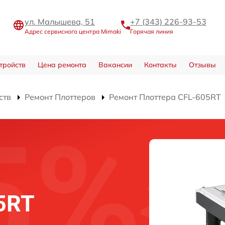
ул. Малышева, 51
+7 (343) 226-93-53
Адрес сервисного центра Mimaki
Горячая линия
тройств
Цена ремонта
Вакансии
Контакты
Отзывы
ств
Ремонт Плоттеров
Ремонт Плоттера CFL-605RT
5RT