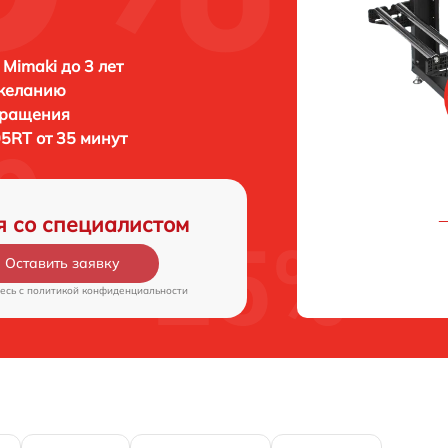
 Mimaki до 3 лет
 желанию
бращения
5RT от 35 минут
я со специалистом
Оставить заявку
есь c
политикой конфиденциальности