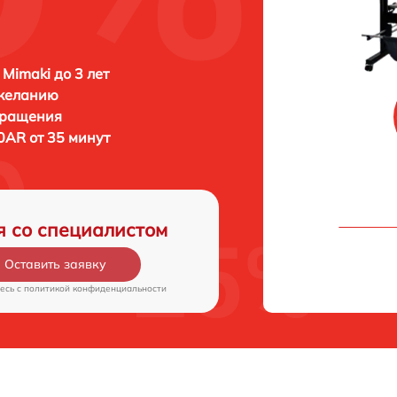
 Mimaki до 3 лет
 желанию
бращения
0AR от 35 минут
я со специалистом
Оставить заявку
есь c
политикой конфиденциальности