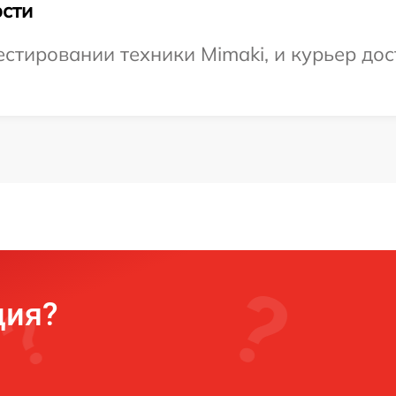
сти
тировании техники Mimaki, и курьер дост
ция?