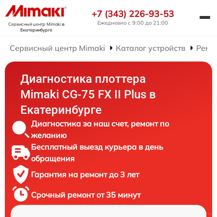
+7 (343) 226-93-53
Ежедневно с 9:00 до 21:00
Сервисный центр Mimaki
в
Екатеринбурге
Сервисный центр Mimaki
Каталог устройств
Ремо
Диагностика плоттера
Mimaki CG-75 FX II Plus в
Екатеринбурге
Диагностика за наш счет, ремонт по
желанию
Бесплатный выезд курьера в день
обращения
Гарантия на ремонт до 3 лет
Срочный ремонт от 35 минут