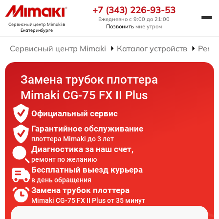
+7 (343) 226-93-53
Ежедневно с 9:00 до 21:00
Сервисный центр Mimaki
в
Позвонить
мне утром
Екатеринбурге
Сервисный центр Mimaki
Каталог устройств
Ремо
Замена трубок плоттера
Mimaki CG-75 FX II Plus
Официальный сервис
Гарантийное обслуживание
плоттера Mimaki до 3 лет
Диагностика за наш счет,
ремонт по желанию
Бесплатный выезд курьера
в день обращения
Замена трубок плоттера
Mimaki CG-75 FX II Plus от 35 минут