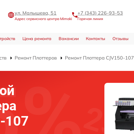
ул. Малышева, 51
+7 (343) 226-93-53
Адрес сервисного центра Mimaki
Горячая линия
тройств
Цена ремонта
Вакансии
Контакты
Отзывы
ств
Ремонт Плоттеров
Ремонт Плоттера CJV150-107
ой
ера
-107