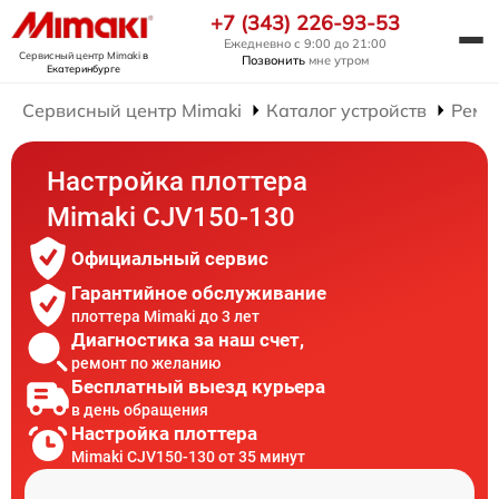
+7 (343) 226-93-53
Ежедневно с 9:00 до 21:00
Сервисный центр Mimaki
в
Позвонить
мне утром
Екатеринбурге
Сервисный центр Mimaki
Каталог устройств
Ремо
Настройка плоттера
Mimaki CJV150-130
Официальный сервис
Гарантийное обслуживание
плоттера Mimaki до 3 лет
Диагностика за наш счет,
ремонт по желанию
Бесплатный выезд курьера
в день обращения
Настройка плоттера
Mimaki CJV150-130 от 35 минут