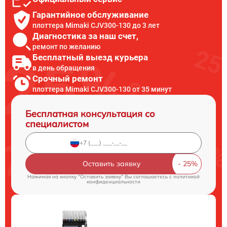
Гарантийное обслуживание
плоттера Mimaki CJV300-130 до 3 лет
Диагностика за наш счет,
ремонт по желанию
Бесплатный выезд курьера
в день обращения
Срочный ремонт
плоттера Mimaki CJV300-130 от 35 минут
Бесплатная консультация со
специалистом
Оставить заявку
Нажимая на кнопку "Оставить заявку" Вы соглашаетесь c
политикой
конфиденциальности