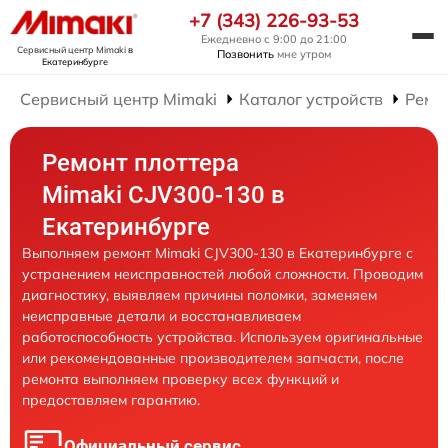
+7 (343) 226-93-53
Ежедневно с 9:00 до 21:00
Сервисный центр Mimaki
в
Позвонить
мне утром
Екатеринбурге
Сервисный центр Mimaki
Каталог устройств
Ремо
Ремонт плоттера
Mimaki CJV300-130 в
Екатеринбурге
Выполняем ремонт Mimaki CJV300-130 в Екатеринбурге с
устранением неисправностей любой сложности. Проводим
диагностику, выявляем причины поломки, заменяем
неисправные детали и восстанавливаем
работоспособность устройства. Используем оригинальные
или рекомендованные производителем запчасти, после
ремонта выполняем проверку всех функций и
предоставляем гарантию.
Официальный сервис