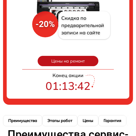
Скидка по
-20%
предварительной
записи на сайте
Цены на ремонт
Конец акции
01:13:41
Преимущества
Этапы работ
Цены
Гарантия
М
Преимущества сервис-