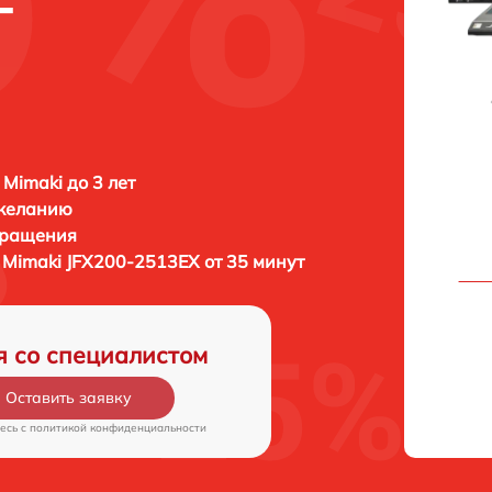
-
 Mimaki до 3 лет
 желанию
бращения
а
Mimaki JFX200-2513EX от 35 минут
я со специалистом
Оставить заявку
есь c
политикой конфиденциальности