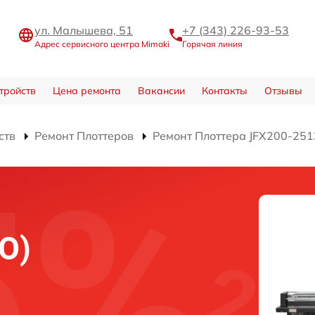
ул. Малышева, 51
+7 (343) 226-93-53
Адрес сервисного центра Mimaki
Горячая линия
тройств
Цена ремонта
Вакансии
Контакты
Отзывы
ств
Ремонт Плоттеров
Ремонт Плоттера JFX200-25
О)