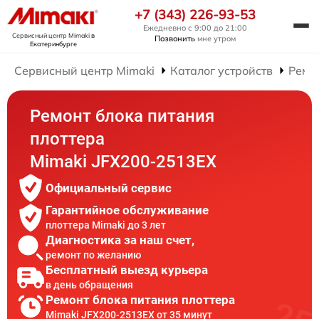
+7 (343) 226-93-53
Ежедневно с 9:00 до 21:00
Сервисный центр Mimaki
в
Позвонить
мне утром
Екатеринбурге
Сервисный центр Mimaki
Каталог устройств
Ремо
Ремонт блока питания
плоттера
Mimaki JFX200-2513EX
Официальный сервис
Гарантийное обслуживание
плоттера Mimaki до 3 лет
Диагностика за наш счет,
ремонт по желанию
Бесплатный выезд курьера
в день обращения
Ремонт блока питания плоттера
Mimaki JFX200-2513EX от 35 минут