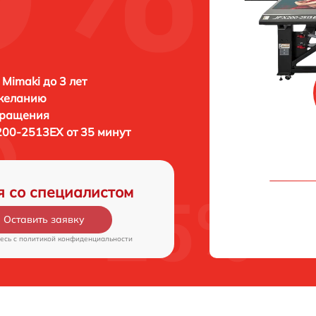
 Mimaki до 3 лет
 желанию
бращения
200-2513EX от 35 минут
я со специалистом
Оставить заявку
есь c
политикой конфиденциальности