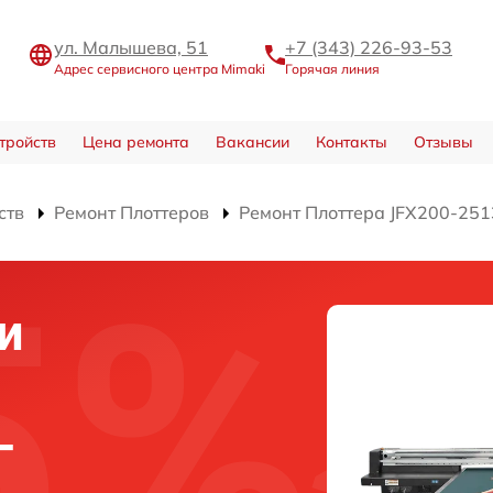
ул. Малышева, 51
+7 (343) 226-93-53
Адрес сервисного центра Mimaki
Горячая линия
тройств
Цена ремонта
Вакансии
Контакты
Отзывы
ств
Ремонт Плоттеров
Ремонт Плоттера JFX200-25
и
-