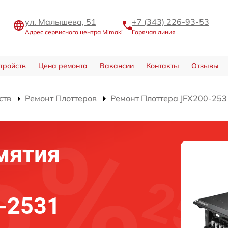
ул. Малышева, 51
+7 (343) 226-93-53
Адрес сервисного центра Mimaki
Горячая линия
тройств
Цена ремонта
Вакансии
Контакты
Отзывы
ств
Ремонт Плоттеров
Ремонт Плоттера JFX200-253
мятия
-2531