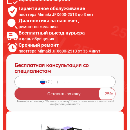
Гарантийное обслуживание
плоттера Mimaki JFX600-2513 до 3 лет
Диагностика за наш счет,
ремонт по желанию
Бесплатный выезд курьера
в день обращения
Срочный ремонт
плоттера Mimaki JFX600-2513 от 35 минут
Бесплатная консультация со
специалистом
Оставить заявку
Нажимая на кнопку "Оставить заявку" Вы соглашаетесь c
политикой
конфиденциальности