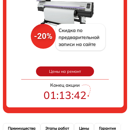
Скидка по
-20%
предварительной
записи на сайте
Цены на ремонт
Конец акции
01:13:41
Преимущества
Этапы работ
Цены
Гарантия
М