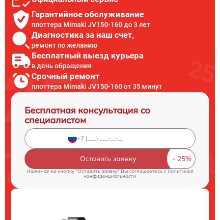
Гарантийное обслуживание
плоттера Mimaki JV150-160 до 3 лет
Диагностика за наш счет,
ремонт по желанию
Бесплатный выезд курьера
в день обращения
Срочный ремонт
плоттера Mimaki JV150-160 от 35 минут
Бесплатная консультация со
специалистом
Оставить заявку
Нажимая на кнопку "Оставить заявку" Вы соглашаетесь c
политикой
конфиденциальности