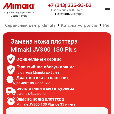
+7 (343) 226-93-53
Ежедневно с 9:00 до 21:00
Сервисный центр Mimaki
в
Позвонить
мне утром
Екатеринбурге
Сервисный центр Mimaki
Каталог устройств
Ремо
Замена ножа плоттера
Mimaki JV300-130 Plus
Официальный сервис
Гарантийное обслуживание
плоттера Mimaki до 3 лет
Диагностика за наш счет,
ремонт по желанию
Бесплатный выезд курьера
в день обращения
Замена ножа плоттера
Mimaki JV300-130 Plus от 35 минут