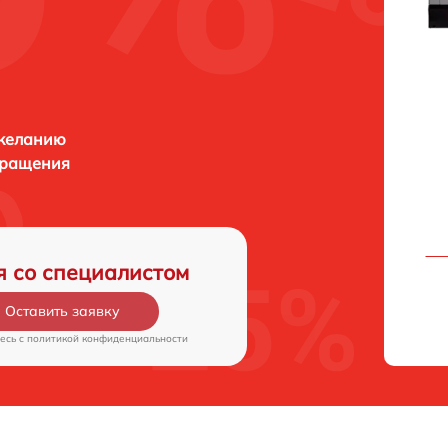
 желанию
бращения
я со специалистом
Оставить заявку
есь c
политикой конфиденциальности