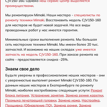
СJV150-160. Однако
наш сервис-центр выделяется
преимуществами
.
Мы ремонтируем Mimaki. Наши мастера -
специалисты по
ремонту техники Mimaki
. Восстановить модель СJV150-160
для мастеров не будет новой задачей. На все виды
проведенных работ у нас имеется гарантия.
Минимальные сроки выполнения ремонта. Мы большая
сеть мастерских техники Mimaki. Мы имеем более 20 тыс.
запчастей. И возможно на наших складах
уже имеется
запчасть на модель СJV150-160
. При заказе ремонта на
сайте - предоставляется скидка -25%.
Знаем свое дело
Будьте уверены в профессионализме наших мастеров - они
с уверенностью выполнят ремонт Mimaki СJV150-160. По
данным наших мастеров в Екатеринбурге по ремонту
Mimaki, наиболее востребованы следующие услуги:
Ремонт
блока питания
,
Устранение замятия
,
Замена ремня каретки
,
Промыка печатающей головки
,
Замена ножа
,
Настройка
,
Прошивка (Обновление ПО)
,
Замена ремня
,
Замена