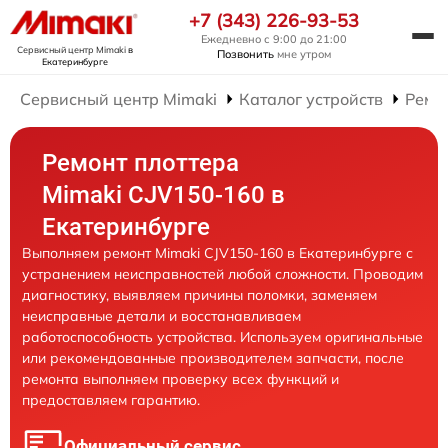
+7 (343) 226-93-53
Ежедневно с 9:00 до 21:00
Сервисный центр Mimaki
в
Позвонить
мне утром
Екатеринбурге
Сервисный центр Mimaki
Каталог устройств
Ремо
Ремонт плоттера
Mimaki СJV150-160 в
Екатеринбурге
Выполняем ремонт Mimaki СJV150-160 в Екатеринбурге с
устранением неисправностей любой сложности. Проводим
диагностику, выявляем причины поломки, заменяем
неисправные детали и восстанавливаем
работоспособность устройства. Используем оригинальные
или рекомендованные производителем запчасти, после
ремонта выполняем проверку всех функций и
предоставляем гарантию.
Официальный сервис