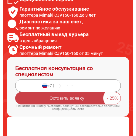
Гарантийное обслуживание
плоттера Mimaki СJV150-160 до 3 лет
Диагностика за наш счет,
ремонт по желанию
Бесплатный выезд курьера
в день обращения
Срочный ремонт
плоттера Mimaki СJV150-160 от 35 минут
Бесплатная консультация со
специалистом
Оставить заявку
Нажимая на кнопку "Оставить заявку" Вы соглашаетесь c
политикой
конфиденциальности