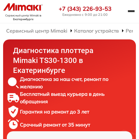
+7 (343) 226-93-53
Ежедневно с 9:00 до 21:00
Сервисный центр Mimaki
в
Екатеринбурге
Сервисный центр Mimaki
Каталог устройств
Ремо
Диагностика плоттера
Mimaki TS30-1300 в
Екатеринбурге
Диагностика за наш счет, ремонт по
желанию
Бесплатный выезд курьера в день
обращения
Гарантия на ремонт до 3 лет
Срочный ремонт от 35 минут