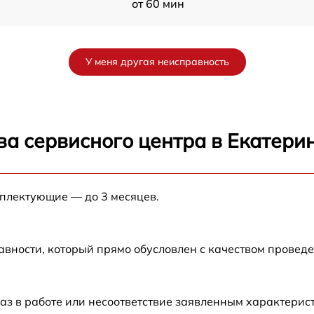
от 60 мин
-
от 60 мин
У меня другая неисправность
от 60 мин
от 60 мин
ва сервисного центра в Екатери
от 60 мин
мплектующие — до 3 месяцев.
от 60 мин
авности, который прямо обусловлен с качеством провед
аз в работе или несоответствие заявленным характери