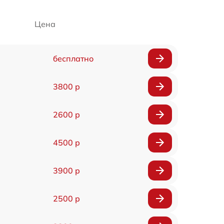
Цена
бесплатно
3800 р
2600 р
4500 р
3900 р
2500 р