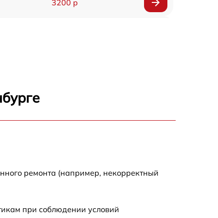
3200 р
2900 р
2700 р
4800 р
нбурге
4500 р
3800 р
енного ремонта (например, некорректный
стикам при соблюдении условий