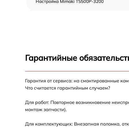
Настройка Mimaki TS500P-3200
Прошивка (Обновление ПО) Mimaki TS500P
3200
Замена ремня Mimaki TS500P-3200
Замена печатной головки Mimaki TS500P-
3200
Гарантийные обязательст
Замена каретки Mimaki TS500P-3200
Гарантия от сервиса: на смонтированные ко
Замена трубок Mimaki TS500P-3200
Что считается гарантийным случаем?
Для работ: Повторное возникновение неиспр
монтаж запчасти).
Для комплектующих: Внезапная поломка, отк