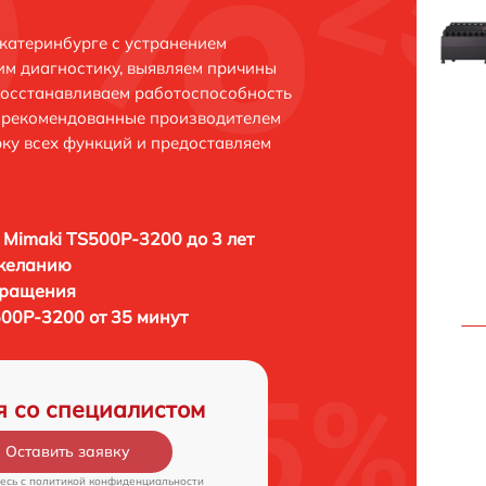
катеринбурге с устранением
м диагностику, выявляем причины
восстанавливаем работоспособность
и рекомендованные производителем
рку всех функций и предоставляем
 Mimaki TS500P-3200 до 3 лет
 желанию
бращения
500P-3200 от 35 минут
я со специалистом
Оставить заявку
есь c
политикой конфиденциальности