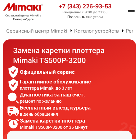
+7 (343) 226-93-53
Ежедневно с 9:00 до 21:00
Сервисный центр Mimaki
в
Позвонить
мне утром
Екатеринбурге
Сервисный центр Mimaki
Каталог устройств
Ремо
Замена каретки плоттера
Mimaki TS500P-3200
Официальный сервис
Гарантийное обслуживание
плоттера Mimaki до 3 лет
Диагностика за наш счет,
ремонт по желанию
Бесплатный выезд курьера
в день обращения
Замена каретки плоттера
Mimaki TS500P-3200 от 35 минут