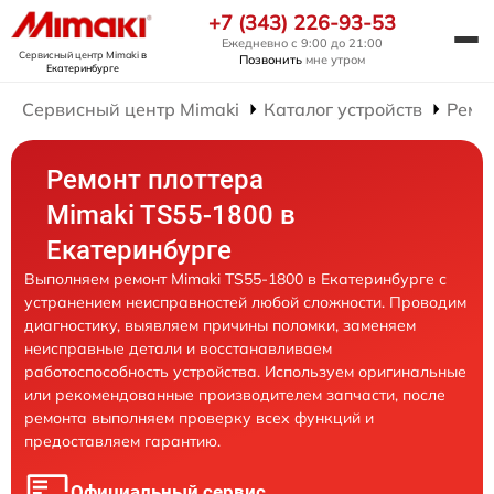
+7 (343) 226-93-53
Ежедневно с 9:00 до 21:00
Сервисный центр Mimaki
в
Позвонить
мне утром
Екатеринбурге
Сервисный центр Mimaki
Каталог устройств
Ремо
Ремонт плоттера
Mimaki TS55-1800 в
Екатеринбурге
Выполняем ремонт Mimaki TS55-1800 в Екатеринбурге с
устранением неисправностей любой сложности. Проводим
диагностику, выявляем причины поломки, заменяем
неисправные детали и восстанавливаем
работоспособность устройства. Используем оригинальные
или рекомендованные производителем запчасти, после
ремонта выполняем проверку всех функций и
предоставляем гарантию.
Официальный сервис