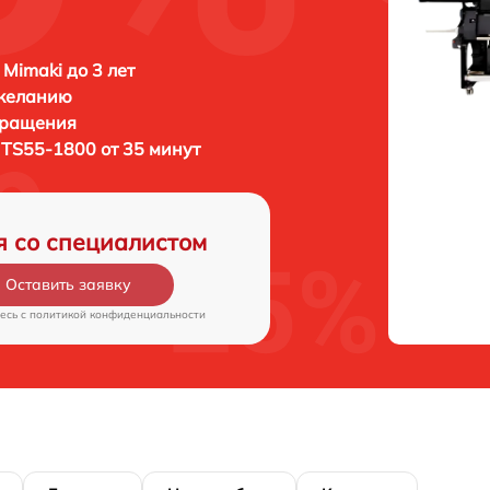
 Mimaki до 3 лет
 желанию
бращения
 TS55-1800 от 35 минут
я со специалистом
Оставить заявку
есь c
политикой конфиденциальности