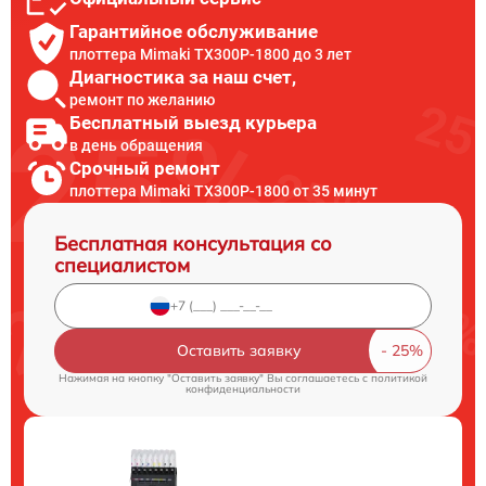
Гарантийное обслуживание
плоттера Mimaki TX300P-1800 до 3 лет
Диагностика за наш счет,
ремонт по желанию
Бесплатный выезд курьера
в день обращения
Срочный ремонт
плоттера Mimaki TX300P-1800 от 35 минут
Бесплатная консультация со
специалистом
Оставить заявку
Нажимая на кнопку "Оставить заявку" Вы соглашаетесь c
политикой
конфиденциальности