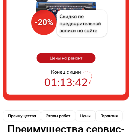
Скидка по
-20%
предварительной
записи на сайте
Цены на ремонт
Конец акции
01:13:40
Преимущества
Этапы работ
Цены
Гарантия
М
Преимущества сервис-