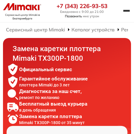
+7 (343) 226-93-53
Ежедневно с 9:00 до 21:00
Сервисный центр Mimaki
в
Позвонить
мне утром
Екатеринбурге
Сервисный центр Mimaki
Каталог устройств
Ремо
Замена каретки плоттера
Mimaki TX300P-1800
Официальный сервис
Гарантийное обслуживание
плоттера Mimaki до 3 лет
Диагностика за наш счет,
ремонт по желанию
Бесплатный выезд курьера
в день обращения
Замена каретки плоттера
Mimaki TX300P-1800 от 35 минут