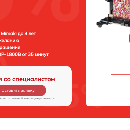
 Mimaki до 3 лет
 желанию
бращения
0P-1800B от 35 минут
я со специалистом
Оставить заявку
есь c
политикой конфиденциальности