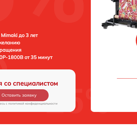
 Mimaki до 3 лет
 желанию
бращения
0P-1800B от 35 минут
я со специалистом
Оставить заявку
есь c
политикой конфиденциальности