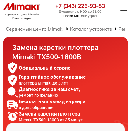
+7 (343) 226-93-53
Ежедневно с 9:00 до 21:00
Сервисный центр Mimaki
в
Позвонить
мне утром
Екатеринбурге
Сервисный центр Mimaki
Каталог устройств
Ремо
Замена каретки плоттера
Mimaki TX500-1800B
Официальный сервис
Гарантийное обслуживание
плоттера Mimaki до 3 лет
Диагностика за наш счет,
ремонт по желанию
Бесплатный выезд курьера
в день обращения
Замена каретки плоттера
Mimaki TX500-1800B от 35 минут