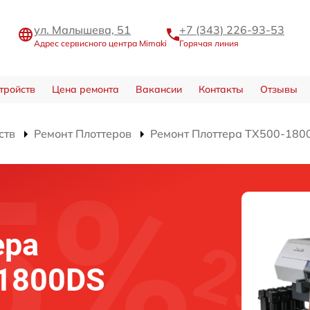
ул. Малышева, 51
+7 (343) 226-93-53
Адрес сервисного центра Mimaki
Горячая линия
тройств
Цена ремонта
Вакансии
Контакты
Отзывы
ств
Ремонт Плоттеров
Ремонт Плоттера TX500-180
ера
-1800DS