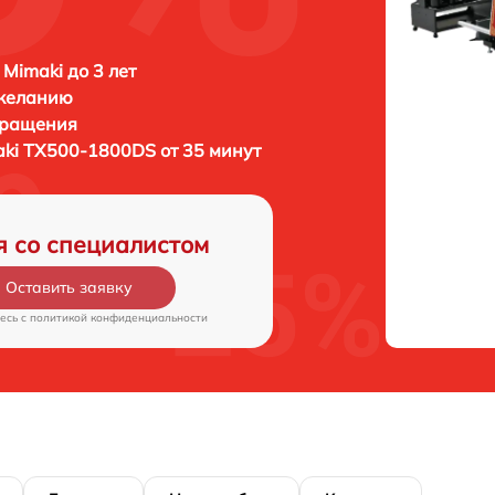
 Mimaki до 3 лет
 желанию
бращения
ki TX500-1800DS от 35 минут
я со специалистом
Оставить заявку
есь c
политикой конфиденциальности