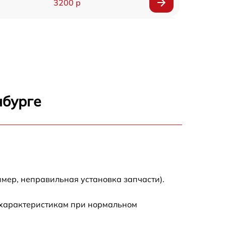
3200 р
2900 р
2700 р
4800 р
нбурге
4500 р
3800 р
мер, неправильная установка запчасти).
 характеристикам при нормальном