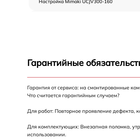
Настройка Mimaki UCJV300-160
Прошивка (Обновление ПО) Mimaki
UCJV300-160
Замена ремня Mimaki UCJV300-160
Замена печатной головки Mimaki UCJV300-
160
Гарантийные обязательст
Замена каретки Mimaki UCJV300-160
Гарантия от сервиса: на смонтированные ко
Замена трубок Mimaki UCJV300-160
Что считается гарантийным случаем?
Для работ: Повторное проявление дефекта, 
Для комплектующих: Внезапная поломка, утр
использовании.