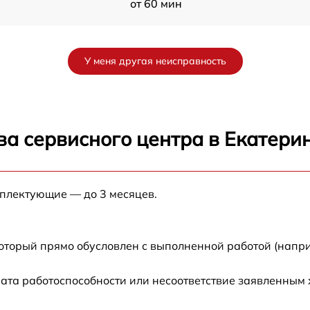
от 60 мин
от 60 мин
У меня другая неисправность
от 60 мин
от 60 мин
ва сервисного центра в Екатери
от 60 мин
мплектующие — до 3 месяцев.
от 60 мин
который прямо обусловлен с выполненной работой (напри
ата работоспособности или несоответствие заявленным