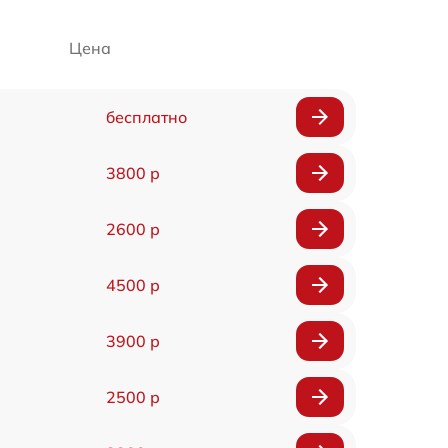
Цена
бесплатно
3800 р
2600 р
4500 р
3900 р
2500 р