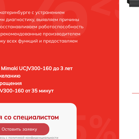
катеринбурге с устранением
м диагностику, выявляем причины
восстанавливаем работоспособность
и рекомендованные производителем
рку всех функций и предоставляем
 Mimaki UCJV300-160 до 3 лет
 желанию
бращения
JV300-160 от 35 минут
я со специалистом
Оставить заявку
есь c
политикой конфиденциальности