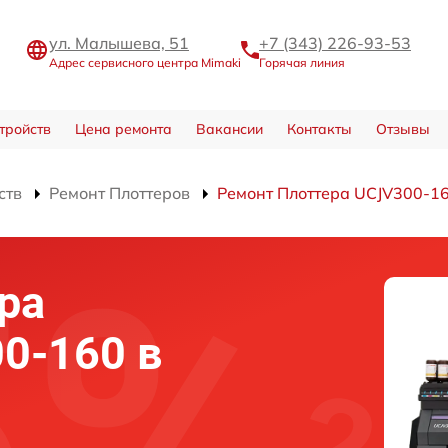
ул. Малышева, 51
+7 (343) 226-93-53
Адрес сервисного центра Mimaki
Горячая линия
тройств
Цена ремонта
Вакансии
Контакты
Отзывы
ств
Ремонт Плоттеров
Ремонт Плоттера UCJV300-1
ра
0-160 в