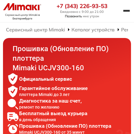
+7 (343) 226-93-53
Ежедневно с 9:00 до 21:00
Сервисный центр Mimaki
в
Позвонить
мне утром
Екатеринбурге
Сервисный центр Mimaki
Каталог устройств
Ремо
Прошивка (Обновление ПО)
плоттера
Mimaki UCJV300-160
Официальный сервис
Гарантийное обслуживание
плоттера Mimaki до 3 лет
Диагностика за наш счет,
ремонт по желанию
Бесплатный выезд курьера
в день обращения
Прошивка (Обновление ПО) плоттера
Mimaki UCJV300-160 от 35 минут