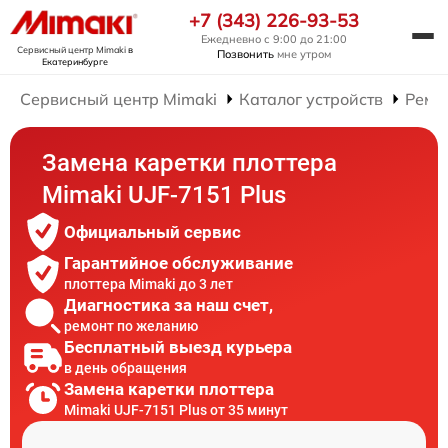
+7 (343) 226-93-53
Ежедневно с 9:00 до 21:00
Сервисный центр Mimaki
в
Позвонить
мне утром
Екатеринбурге
Сервисный центр Mimaki
Каталог устройств
Ремо
Замена каретки плоттера
Mimaki UJF-7151 Plus
Официальный сервис
Гарантийное обслуживание
плоттера Mimaki до 3 лет
Диагностика за наш счет,
ремонт по желанию
Бесплатный выезд курьера
в день обращения
Замена каретки плоттера
Mimaki UJF-7151 Plus от 35 минут