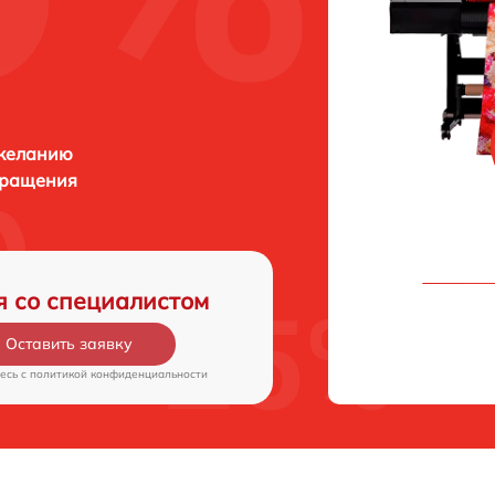
 желанию
бращения
я со специалистом
Оставить заявку
есь c
политикой конфиденциальности